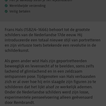
Met je aankoop steun je het Rijksmuseum
Wereldwijde verzending
Veilig betalen
Frans Hals (1582/4−1666) behoort tot de grootste
schilders van de Nederlandse 17de eeuw. Hij
introduceerde een totaal nieuwe stijl van portretteren
en zijn virtuoze toets betekende een revolutie in de
schilderkunst.
Als geen ander wist Hals zijn geportretteerden
beweeglijk en levensecht af te beelden, soms zelfs
lachend of glimlachend en in een zeldzaam
ontspannen pose. Tijdgenoten van Hals verbaasden
zich er al over hoe hij erin slaagde zijn figuren zo te
schilderen dat het lijkt alsof ze werkelijk ademen.
Onder de Nederlandse schilders werd zijn losse,
experimentele penseelvoering alleen geëvenaard
door Rembrandt.